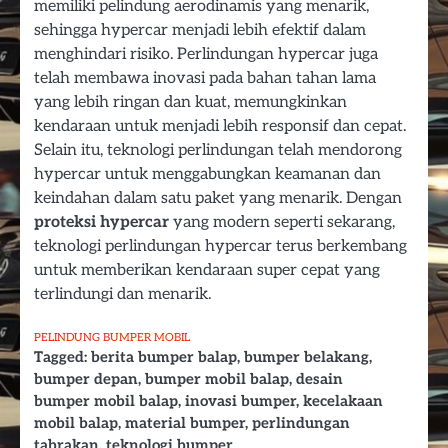
memiliki pelindung aerodinamis yang menarik,
sehingga hypercar menjadi lebih efektif dalam
menghindari risiko. Perlindungan hypercar juga
telah membawa inovasi pada bahan tahan lama
yang lebih ringan dan kuat, memungkinkan
kendaraan untuk menjadi lebih responsif dan cepat.
Selain itu, teknologi perlindungan telah mendorong
hypercar untuk menggabungkan keamanan dan
keindahan dalam satu paket yang menarik. Dengan
proteksi hypercar
yang modern seperti sekarang,
teknologi perlindungan hypercar terus berkembang
untuk memberikan kendaraan super cepat yang
terlindungi dan menarik.
PELINDUNG BUMPER MOBIL
Tagged:
berita bumper balap
,
bumper belakang
,
bumper depan
,
bumper mobil balap
,
desain
bumper mobil balap
,
inovasi bumper
,
kecelakaan
mobil balap
,
material bumper
,
perlindungan
tabrakan
,
teknologi bumper