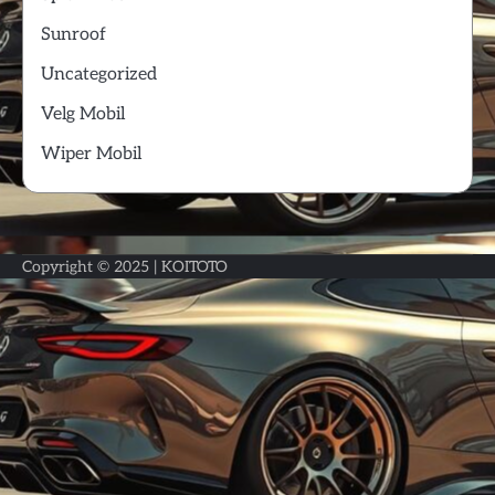
Sunroof
Uncategorized
Velg Mobil
Wiper Mobil
Copyright © 2025 |
KOITOTO