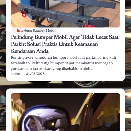
Pelindung Bumper Mobil
Pelindung Bumper Mobil Agar Tidak Lecet Saat
Parkir: Solusi Praktis Untuk Keamanan
Kendaraan Anda
Pentingnya melindungi bumper mobil saat parkir sering kali
terabaikan. Pelindung bumper dapat membantu mencegah
goresan dan kerusakan yang disebabkan oleh…
admin
31/08/2025