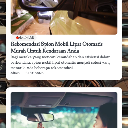
Spion Mobil
Rekomendasi Spion Mobil Lipat Otomatis
Murah Untuk Kendaraan Anda
Bagi mereka yang mencari kemudahan dan efisiensi dalam
berkendara, spion mobil lipat otomatis menjadi solusi yang
menarik. Ada beberapa rekomendasi…
admin
27/08/2025