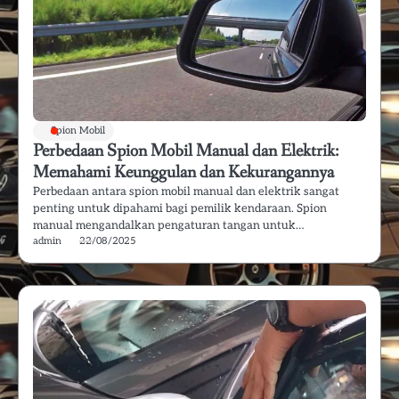
Spion Mobil
Perbedaan Spion Mobil Manual dan Elektrik:
Memahami Keunggulan dan Kekurangannya
Perbedaan antara spion mobil manual dan elektrik sangat
penting untuk dipahami bagi pemilik kendaraan. Spion
manual mengandalkan pengaturan tangan untuk…
admin
22/08/2025