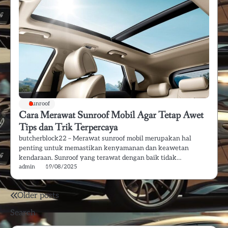
Sunroof
Cara Merawat Sunroof Mobil Agar Tetap Awet
Tips dan Trik Terpercaya
butcherblock22 – Merawat sunroof mobil merupakan hal
penting untuk memastikan kenyamanan dan keawetan
kendaraan. Sunroof yang terawat dengan baik tidak…
admin
19/08/2025
Posts
Older posts
Search
navigation