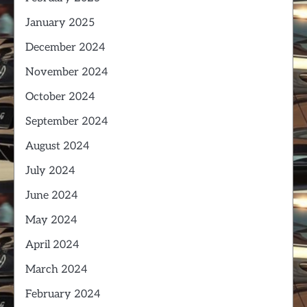
January 2025
December 2024
November 2024
October 2024
September 2024
August 2024
July 2024
June 2024
May 2024
April 2024
March 2024
February 2024