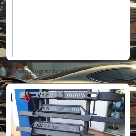
Month:
August 2025