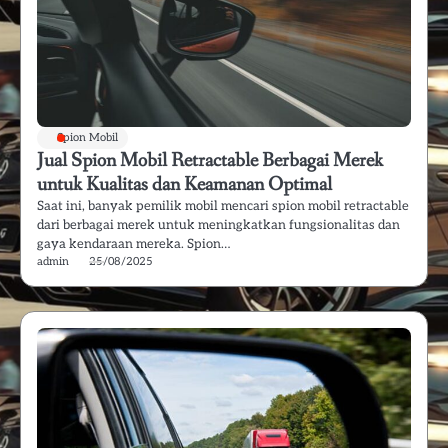
Spion Mobil
Jual Spion Mobil Retractable Berbagai Merek
untuk Kualitas dan Keamanan Optimal
Saat ini, banyak pemilik mobil mencari spion mobil retractable
dari berbagai merek untuk meningkatkan fungsionalitas dan
gaya kendaraan mereka. Spion…
admin
25/08/2025