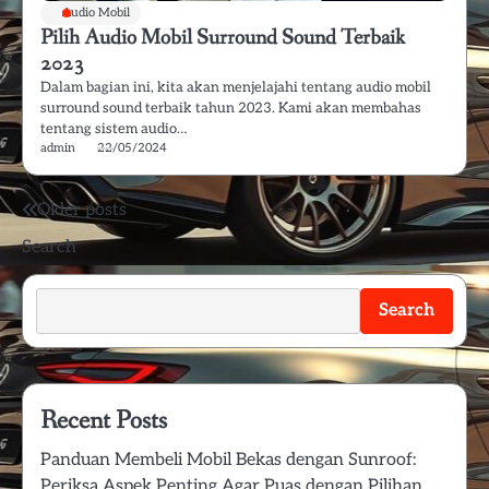
Audio Mobil
Pilih Audio Mobil Surround Sound Terbaik
2023
Dalam bagian ini, kita akan menjelajahi tentang audio mobil
surround sound terbaik tahun 2023. Kami akan membahas
tentang sistem audio…
admin
22/05/2024
Posts
Older posts
Search
navigation
Search
Recent Posts
Panduan Membeli Mobil Bekas dengan Sunroof:
Periksa Aspek Penting Agar Puas dengan Pilihan