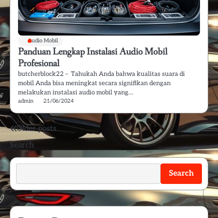
Audio Mobil
Panduan Lengkap Instalasi Audio Mobil
Profesional
butcherblock22 – Tahukah Anda bahwa kualitas suara di
mobil Anda bisa meningkat secara signifikan dengan
melakukan instalasi audio mobil yang…
admin
21/06/2024
Posts
Older posts
Search
navigation
Search