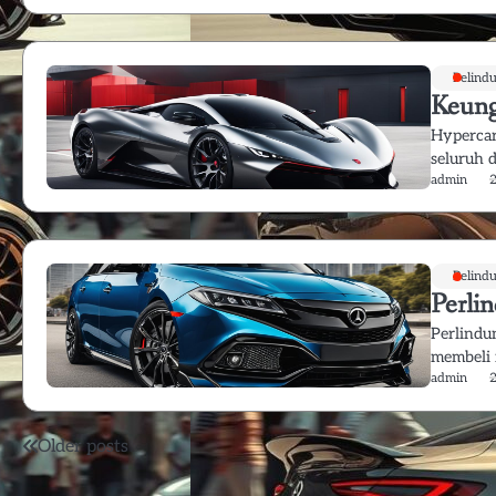
Pelind
Keung
Hypercar
seluruh 
admin
Pelind
Perli
Perlindu
membeli 
admin
Posts
Older posts
navigation