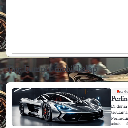
Tag:
bumper mobil balap
Pelind
Perli
Di dunia
terutama
Perlind
admin