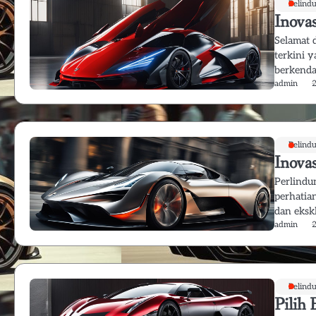
Pelind
Inova
Selamat 
terkini 
berkenda
admin
Pelind
Inova
Perlindu
perhatia
dan eksk
admin
Pelind
Pilih