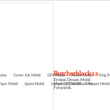
Butcherblock22
ome
Cover Jok Mobil
GPS Mobil
Audio Mobil
Velg M
Evolusi Desain Mobil
iper Mobil
Spion Mobil
Lampu LED Mobil
Karpet Mobil
Modern Dari Klasik ke
Futuristik.