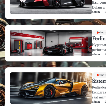
Bagi pem
Dalam ar
admin
Pelind
Perli
Hypercar
performa 
admin
Pelind
Siste
Perlindu
kendara
saat mem
admin