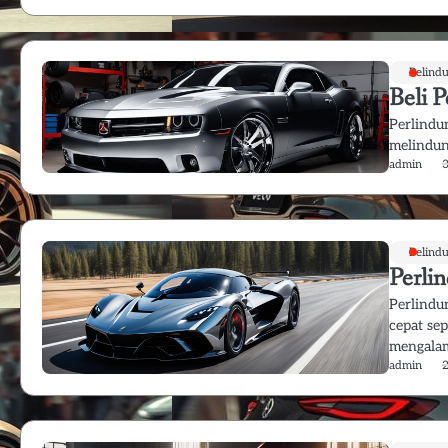
Pelind
Beli 
Perlindu
melindun
admin
Pelind
Perli
Perlindu
cepat se
mengala
admin