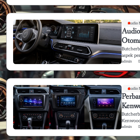
Audio 
Audio
Otoma
Butcherb
aspek pe
admin
Audio 
Perba
Kenwo
Butcherb
Kenwood,
admin