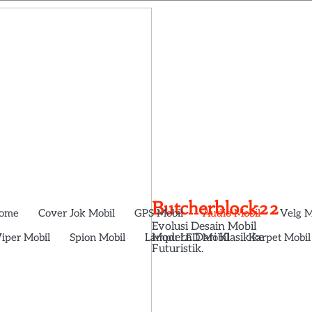
Butcherblock22
ome
Cover Jok Mobil
GPS Mobil
Audio Mobil
Velg M
Evolusi Desain Mobil
iper Mobil
Spion Mobil
Lampu LED Mobil
Karpet Mobil
Modern Dari Klasik ke
Futuristik.