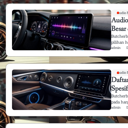
Audio 
Audio
Besar
Butcherb
pilihan 
admin
Audio 
Dafta
Spesif
Butcherb
pada harg
admin