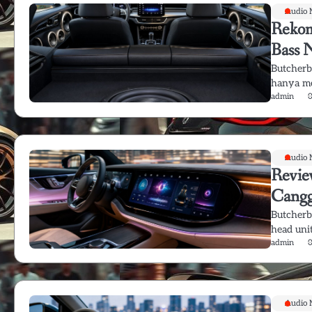
Audio 
Rekom
Bass 
Butcherb
hanya me
admin
Audio 
Revie
Cangg
Butcherb
head uni
admin
Audio 