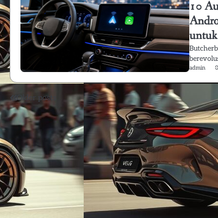
10 Au
Andro
untuk
Butcherb
berevolus
admin
Posts
Older posts
navigation