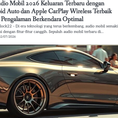
dio Mobil 2026 Keluaran Terbaru dengan
id Auto dan Apple CarPlay Wireless Terbaik
 Pengalaman Berkendara Optimal
lock22 – Di era teknologi yang terus berkembang, audio mobil semak
i dengan fitur-fitur canggih. Sepuluh audio mobil terbaru di…
02/07/2026