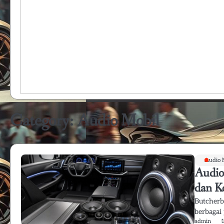
Category:
Audio Mobil
Audio 
Audio
dan K
Butcherb
berbagai
admin