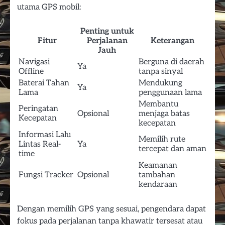
utama GPS mobil:
Penting untuk
Fitur
Perjalanan
Keterangan
Jauh
Navigasi
Berguna di daerah
Ya
Offline
tanpa sinyal
Baterai Tahan
Mendukung
Ya
Lama
penggunaan lama
Membantu
Peringatan
Opsional
menjaga batas
Kecepatan
kecepatan
Informasi Lalu
Memilih rute
Lintas Real-
Ya
tercepat dan aman
time
Keamanan
Fungsi Tracker
Opsional
tambahan
kendaraan
Dengan memilih GPS yang sesuai, pengendara dapat
fokus pada perjalanan tanpa khawatir tersesat atau