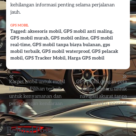
kehilangan informasi penting selama perjalanan
jauh.
GPS MOBIL
Tagged:
aksesoris mobil
,
GPS mobil anti maling
,
GPS mobil murah
,
GPS mobil online
,
GPS mobil
real-time
,
GPS mobil tanpa biaya bulanan
,
gps
mobil terbaik
,
GPS mobil waterproof
,
GPS pelacak
mobil
,
GPS Tracker Mobil
,
Harga GPS mobil
Post
Karpet mobil untuk mobil
GPS mobil dengan peta
keluarga: Pilihan terbaik
offline terbaru untuk
navigation
untuk kenyamanan dan
navigasi akurat tanpa
perlindungan kendaraan
koneksi internet
Anda
Related Posts