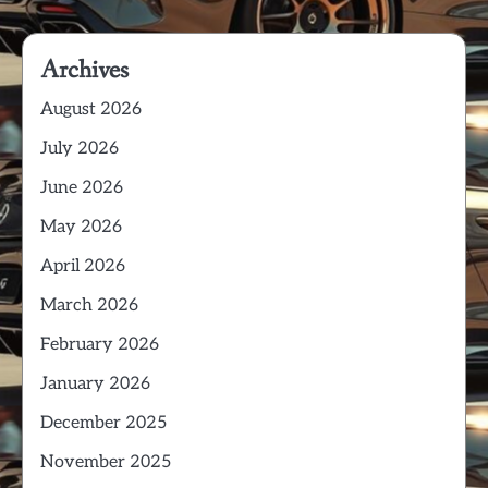
Archives
August 2026
July 2026
June 2026
May 2026
April 2026
March 2026
February 2026
January 2026
December 2025
November 2025