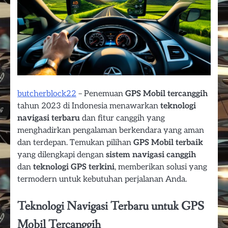
butcherblock22
– Penemuan
GPS Mobil tercanggih
tahun 2023 di Indonesia menawarkan
teknologi
navigasi terbaru
dan fitur canggih yang
menghadirkan pengalaman berkendara yang aman
dan terdepan. Temukan pilihan
GPS Mobil terbaik
yang dilengkapi dengan
sistem navigasi canggih
dan
teknologi GPS terkini
, memberikan solusi yang
termodern untuk kebutuhan perjalanan Anda.
Teknologi Navigasi Terbaru untuk GPS
Mobil Tercanggih