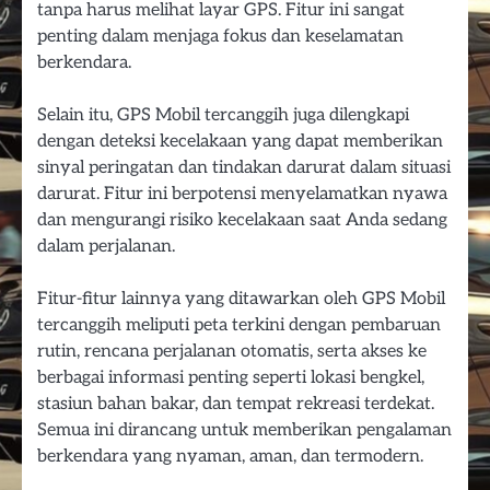
tanpa harus melihat layar GPS. Fitur ini sangat
penting dalam menjaga fokus dan keselamatan
berkendara.
Selain itu, GPS Mobil tercanggih juga dilengkapi
dengan deteksi kecelakaan yang dapat memberikan
sinyal peringatan dan tindakan darurat dalam situasi
darurat. Fitur ini berpotensi menyelamatkan nyawa
dan mengurangi risiko kecelakaan saat Anda sedang
dalam perjalanan.
Fitur-fitur lainnya yang ditawarkan oleh GPS Mobil
tercanggih meliputi peta terkini dengan pembaruan
rutin, rencana perjalanan otomatis, serta akses ke
berbagai informasi penting seperti lokasi bengkel,
stasiun bahan bakar, dan tempat rekreasi terdekat.
Semua ini dirancang untuk memberikan pengalaman
berkendara yang nyaman, aman, dan termodern.