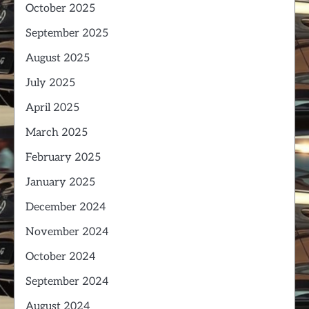
October 2025
September 2025
August 2025
July 2025
April 2025
March 2025
February 2025
January 2025
December 2024
November 2024
October 2024
September 2024
August 2024