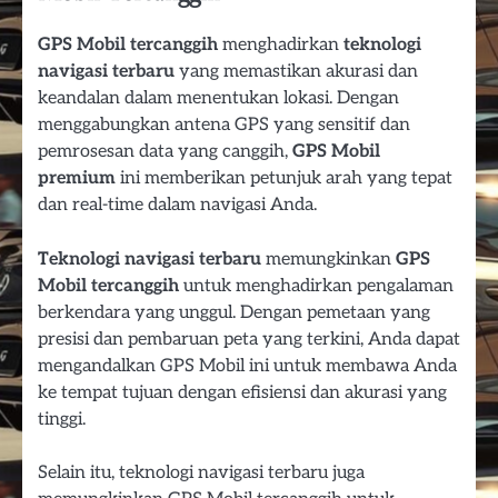
GPS Mobil tercanggih
menghadirkan
teknologi
navigasi terbaru
yang memastikan akurasi dan
keandalan dalam menentukan lokasi. Dengan
menggabungkan antena GPS yang sensitif dan
pemrosesan data yang canggih,
GPS Mobil
premium
ini memberikan petunjuk arah yang tepat
dan real-time dalam navigasi Anda.
Teknologi navigasi terbaru
memungkinkan
GPS
Mobil tercanggih
untuk menghadirkan pengalaman
berkendara yang unggul. Dengan pemetaan yang
presisi dan pembaruan peta yang terkini, Anda dapat
mengandalkan GPS Mobil ini untuk membawa Anda
ke tempat tujuan dengan efisiensi dan akurasi yang
tinggi.
Selain itu, teknologi navigasi terbaru juga