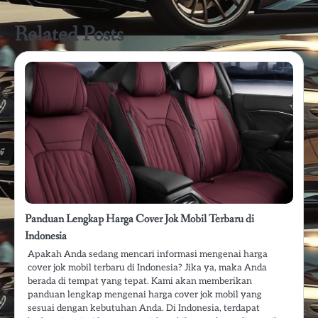
Related Posts
Panduan Lengkap Harga Cover Jok Mobil Terbaru di
Indonesia
Apakah Anda sedang mencari informasi mengenai harga
cover jok mobil terbaru di Indonesia? Jika ya, maka Anda
berada di tempat yang tepat. Kami akan memberikan
panduan lengkap mengenai harga cover jok mobil yang
sesuai dengan kebutuhan Anda. Di Indonesia, terdapat