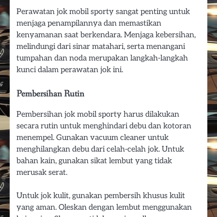
Perawatan jok mobil sporty sangat penting untuk
menjaga penampilannya dan memastikan
kenyamanan saat berkendara. Menjaga kebersihan,
melindungi dari sinar matahari, serta menangani
tumpahan dan noda merupakan langkah-langkah
kunci dalam perawatan jok ini.
Pembersihan Rutin
Pembersihan jok mobil sporty harus dilakukan
secara rutin untuk menghindari debu dan kotoran
menempel. Gunakan vacuum cleaner untuk
menghilangkan debu dari celah-celah jok. Untuk
bahan kain, gunakan sikat lembut yang tidak
merusak serat.
Untuk jok kulit, gunakan pembersih khusus kulit
yang aman. Oleskan dengan lembut menggunakan