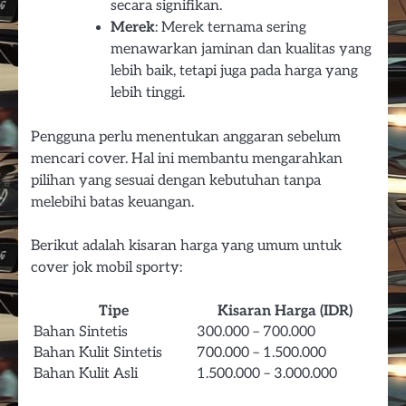
secara signifikan.
Merek
: Merek ternama sering
menawarkan jaminan dan kualitas yang
lebih baik, tetapi juga pada harga yang
lebih tinggi.
Pengguna perlu menentukan anggaran sebelum
mencari cover. Hal ini membantu mengarahkan
pilihan yang sesuai dengan kebutuhan tanpa
melebihi batas keuangan.
Berikut adalah kisaran harga yang umum untuk
cover jok mobil sporty:
Tipe
Kisaran Harga (IDR)
Bahan Sintetis
300.000 – 700.000
Bahan Kulit Sintetis
700.000 – 1.500.000
Bahan Kulit Asli
1.500.000 – 3.000.000