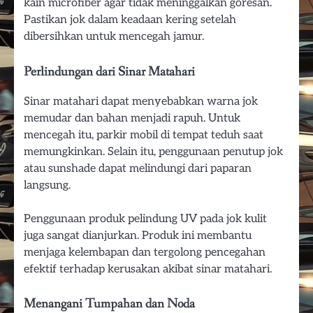
kain microfiber agar tidak meninggalkan goresan.
Pastikan jok dalam keadaan kering setelah
dibersihkan untuk mencegah jamur.
Perlindungan dari Sinar Matahari
Sinar matahari dapat menyebabkan warna jok
memudar dan bahan menjadi rapuh. Untuk
mencegah itu, parkir mobil di tempat teduh saat
memungkinkan. Selain itu, penggunaan penutup jok
atau sunshade dapat melindungi dari paparan
langsung.
Penggunaan produk pelindung UV pada jok kulit
juga sangat dianjurkan. Produk ini membantu
menjaga kelembapan dan tergolong pencegahan
efektif terhadap kerusakan akibat sinar matahari.
Menangani Tumpahan dan Noda