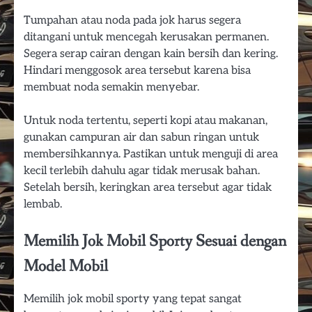
Tumpahan atau noda pada jok harus segera
ditangani untuk mencegah kerusakan permanen.
Segera serap cairan dengan kain bersih dan kering.
Hindari menggosok area tersebut karena bisa
membuat noda semakin menyebar.
Untuk noda tertentu, seperti kopi atau makanan,
gunakan campuran air dan sabun ringan untuk
membersihkannya. Pastikan untuk menguji di area
kecil terlebih dahulu agar tidak merusak bahan.
Setelah bersih, keringkan area tersebut agar tidak
lembab.
Memilih Jok Mobil Sporty Sesuai dengan
Model Mobil
Memilih jok mobil sporty yang tepat sangat