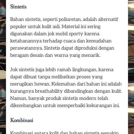
Sintetis
Bahan sintetis, seperti poliuretan, adalah alternatif
populer untuk kulit asli. Material ini sering
digunakan dalam jok mobil sporty karena
ketahanannya terhadap cuaca dan kemudahan
perawatannya. Sintetis dapat diproduksi dengan
beragam desain dan warna yang menarik.
Jok sintetis juga lebih ramah lingkungan, karena
dapat dibuat tanpa melibatkan proses yang
merugikan hewan. Kelemahan dari bahan ini adalah
kurangnya breathability dibandingkan dengan kulit.
Namun, banyak produk sintetis modern telah
dikembangkan untuk memperbaiki kekurangan ini.
Kombinasi
Kombinasi antara kulit dan bahan sintetis semakin