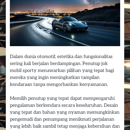
Dalam dunia otomotif, estetika dan fungsionalitas
sering kali berjalan berdampingan. Penutup jok
mobil sporty menawarkan pilihan yang tepat bagi
mereka yang ingin meningkatkan tampilan
kendaraan tanpa mengorbankan kenyamanan.
Memilih penutup yang tepat dapat mempengaruhi
pengalaman berkendara secara keseluruhan. Desain
yang tepat dan bahan yang nyaman memungkinkan
pengemudi dan penumpang menikmati perjalanan
yang lebih baik sambil tetap menjaga kebersihan dan