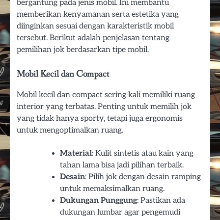
bergantung pada jenis mobil. Ini membantu
memberikan kenyamanan serta estetika yang
diinginkan sesuai dengan karakteristik mobil
tersebut. Berikut adalah penjelasan tentang
pemilihan jok berdasarkan tipe mobil.
Mobil Kecil dan Compact
Mobil kecil dan compact sering kali memiliki ruang
interior yang terbatas. Penting untuk memilih jok
yang tidak hanya sporty, tetapi juga ergonomis
untuk mengoptimalkan ruang.
Material
: Kulit sintetis atau kain yang
tahan lama bisa jadi pilihan terbaik.
Desain
: Pilih jok dengan desain ramping
untuk memaksimalkan ruang.
Dukungan Punggung
: Pastikan ada
dukungan lumbar agar pengemudi