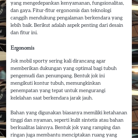
yang mengedepankan kenyamanan, fungsionalitas,
dan gaya. Fitur-fitur ergonomis dan teknologi
canggih mendukung pengalaman berkendara yang
lebih baik. Berikut adalah aspek penting dari desain
dan fitur ini.
Ergonomis
Jok mobil sporty sering kali dirancang agar
memberikan dukungan yang optimal bagi tubuh
pengemudi dan penumpang. Bentuk jok ini
mengikuti kontur tubuh, memungkinkan
penempatan yang tepat untuk mengurangi
kelelahan saat berkendara jarak jauh.
Bahan yang digunakan biasanya memiliki ketahanan
tinggi dan nyaman, seperti kulit sintetis atau bahan
berkualitas lainnya. Bentuk jok yang ramping dan
ringan juga membantu menciptakan ruang yang