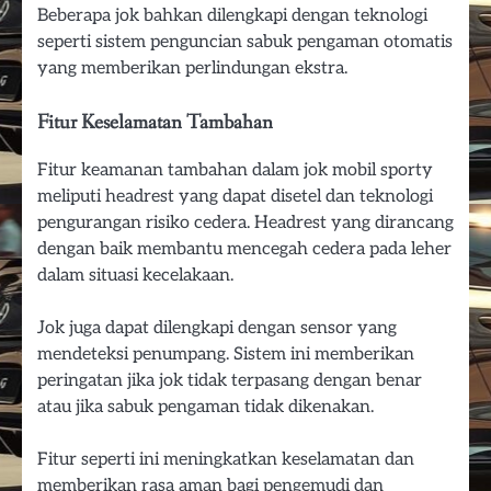
Beberapa jok bahkan dilengkapi dengan teknologi
seperti sistem penguncian sabuk pengaman otomatis
yang memberikan perlindungan ekstra.
Fitur Keselamatan Tambahan
Fitur keamanan tambahan dalam jok mobil sporty
meliputi headrest yang dapat disetel dan teknologi
pengurangan risiko cedera. Headrest yang dirancang
dengan baik membantu mencegah cedera pada leher
dalam situasi kecelakaan.
Jok juga dapat dilengkapi dengan sensor yang
mendeteksi penumpang. Sistem ini memberikan
peringatan jika jok tidak terpasang dengan benar
atau jika sabuk pengaman tidak dikenakan.
Fitur seperti ini meningkatkan keselamatan dan
memberikan rasa aman bagi pengemudi dan