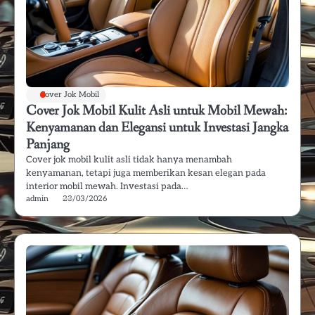
Cover Jok Mobil
Cover Jok Mobil Kulit Asli untuk Mobil Mewah:
Kenyamanan dan Elegansi untuk Investasi Jangka
Panjang
Cover jok mobil kulit asli tidak hanya menambah
kenyamanan, tetapi juga memberikan kesan elegan pada
interior mobil mewah. Investasi pada…
admin
23/03/2026