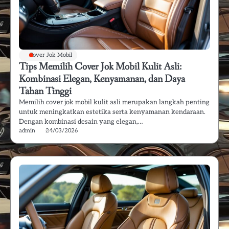
Cover Jok Mobil
Tips Memilih Cover Jok Mobil Kulit Asli:
Kombinasi Elegan, Kenyamanan, dan Daya
Tahan Tinggi
Memilih cover jok mobil kulit asli merupakan langkah penting
untuk meningkatkan estetika serta kenyamanan kendaraan.
Dengan kombinasi desain yang elegan,…
admin
24/03/2026