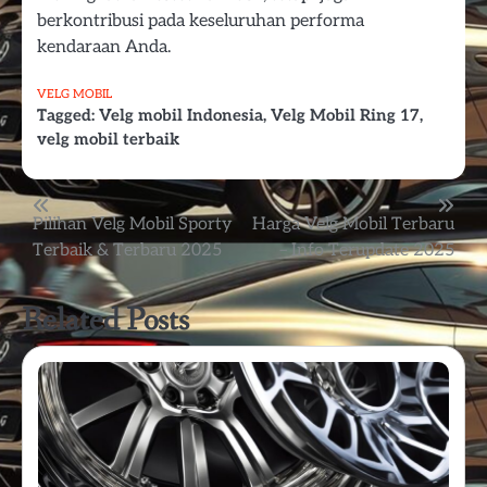
berkontribusi pada keseluruhan performa
kendaraan Anda.
VELG MOBIL
Tagged:
Velg mobil Indonesia
,
Velg Mobil Ring 17
,
velg mobil terbaik
Post
Pilihan Velg Mobil Sporty
Harga Velg Mobil Terbaru
Terbaik & Terbaru 2025
– Info Terupdate 2025
navigation
Related Posts