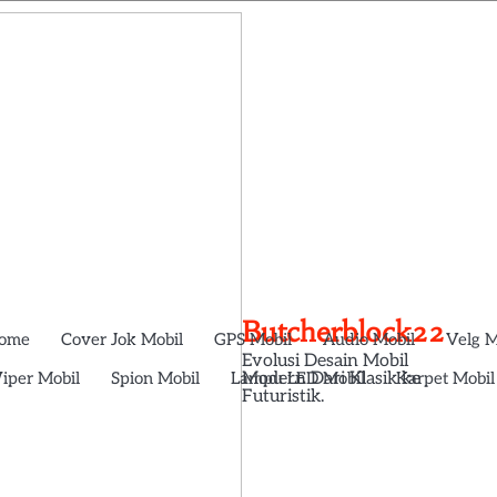
Butcherblock22
ome
Cover Jok Mobil
GPS Mobil
Audio Mobil
Velg M
Evolusi Desain Mobil
iper Mobil
Spion Mobil
Lampu LED Mobil
Karpet Mobil
Modern Dari Klasik ke
Futuristik.