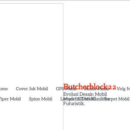
Butcherblock22
ome
Cover Jok Mobil
GPS Mobil
Audio Mobil
Velg M
Evolusi Desain Mobil
iper Mobil
Spion Mobil
Lampu LED Mobil
Karpet Mobil
Modern Dari Klasik ke
Futuristik.