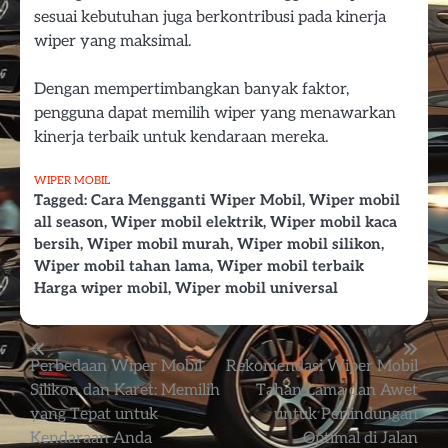
sesuai kebutuhan juga berkontribusi pada kinerja
wiper yang maksimal.
Dengan mempertimbangkan banyak faktor,
pengguna dapat memilih wiper yang menawarkan
kinerja terbaik untuk kendaraan mereka.
WIPER MOBIL
Tagged:
Cara Mengganti Wiper Mobil
,
Wiper mobil
all season
,
Wiper mobil elektrik
,
Wiper mobil kaca
bersih
,
Wiper mobil murah
,
Wiper mobil silikon
,
Wiper mobil tahan lama
,
Wiper mobil terbaik
Harga wiper mobil
,
Wiper mobil universal
Post
Perbedaan Wiper Mobil
Rekomendasi Wiper Mobil
Silikon dan Karet: Memilih
Tahan Lama dan Awet
navigation
yang Tepat untuk
untuk Perlindungan
Kendaraan Anda
Optimal di Jalan