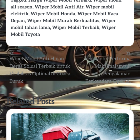
Tagged:
Harga Wiper Mobil Terbaru
,
Wiper mobil
all season
,
Wiper Mobil Anti Air
,
Wiper mobil
elektrik
,
Wiper Mobil Honda
,
Wiper Mobil Kaca
Depan
,
Wiper Mobil Murah Berkualitas
,
Wiper
mobil tahan lama
,
Wiper Mobil Terbaik
,
Wiper
Mobil Toyota
Post
Wiper Mobil Anti Hujan
Velg Mobil Performa
Deras Solusi Terbaik untuk
Maksimal untuk
navigation
Visibilitas Optimal di Cuaca
Pengalaman
Buruk
Berkendara Optimal
Related Posts