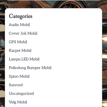
Categories
Audio Mobil
Cover Jok Mobil
GPS Mobil
Karpet Mobil
Lampu LED Mobil
Pelindung Bumper Mobil
Spion Mobil
Sunroof
Uncategorized
Velg Mobil