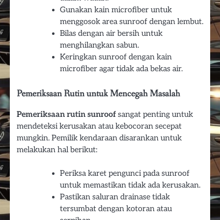
Gunakan kain microfiber untuk
menggosok area sunroof dengan lembut.
Bilas dengan air bersih untuk
menghilangkan sabun.
Keringkan sunroof dengan kain
microfiber agar tidak ada bekas air.
Pemeriksaan Rutin untuk Mencegah Masalah
Pemeriksaan rutin sunroof
sangat penting untuk
mendeteksi kerusakan atau kebocoran secepat
mungkin. Pemilik kendaraan disarankan untuk
melakukan hal berikut:
Periksa karet pengunci pada sunroof
untuk memastikan tidak ada kerusakan.
Pastikan saluran drainase tidak
tersumbat dengan kotoran atau