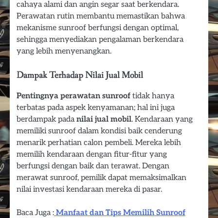
cahaya alami dan angin segar saat berkendara.
Perawatan rutin membantu memastikan bahwa
mekanisme sunroof berfungsi dengan optimal,
sehingga menyediakan pengalaman berkendara
yang lebih menyenangkan.
Dampak Terhadap Nilai Jual Mobil
Pentingnya perawatan sunroof
tidak hanya
terbatas pada aspek kenyamanan; hal ini juga
berdampak pada
nilai jual mobil
. Kendaraan yang
memiliki sunroof dalam kondisi baik cenderung
menarik perhatian calon pembeli. Mereka lebih
memilih kendaraan dengan fitur-fitur yang
berfungsi dengan baik dan terawat. Dengan
merawat sunroof, pemilik dapat memaksimalkan
nilai investasi kendaraan mereka di pasar.
Baca Juga :
Manfaat dan Tips Memilih Sunroof