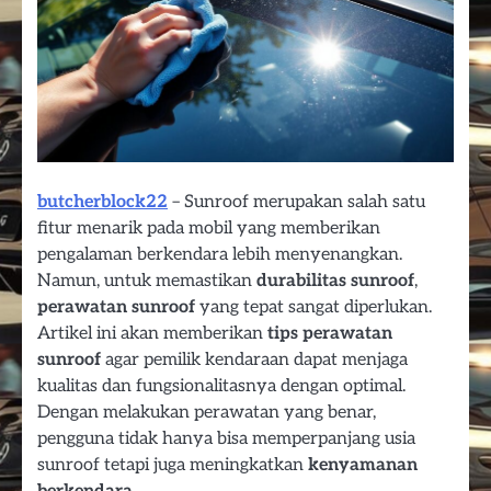
butcherblock22
– Sunroof merupakan salah satu
fitur menarik pada mobil yang memberikan
pengalaman berkendara lebih menyenangkan.
Namun, untuk memastikan
durabilitas sunroof
,
perawatan sunroof
yang tepat sangat diperlukan.
Artikel ini akan memberikan
tips perawatan
sunroof
agar pemilik kendaraan dapat menjaga
kualitas dan fungsionalitasnya dengan optimal.
Dengan melakukan perawatan yang benar,
pengguna tidak hanya bisa memperpanjang usia
sunroof tetapi juga meningkatkan
kenyamanan