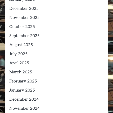
December 2025
November 2025
October 2025
September 2025
August 2025
July 2025
April 2025
March 2025
February 2025
January 2025
December 2024
November 2024