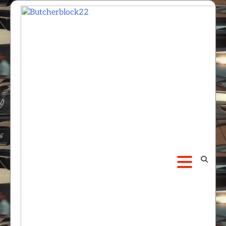
Skip
to
content