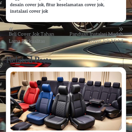
desain cover jok
,
fitur keselamatan cover jok
,
instalasi cover jok
Post
Beli Cover Jok Tahan
Panduan Instalasi Mudah
Lama Berkualitas
Cover Jok Mobil
navigation
Related Posts