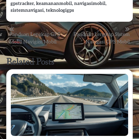
gpstracker
,
keamananmobil
,
navigasimobil
,
sistemnavigasi
,
teknologigps
Post
Panduan Lengkap GPS
Panduan Lengkap Sistem
Mobil Navigasi Mobil
Navigasi GPS Mobil
navigation
Related Posts