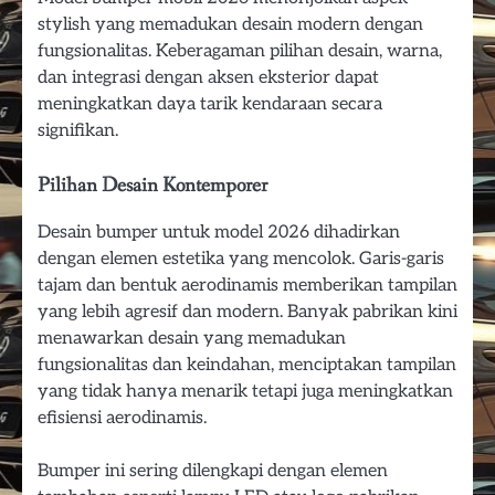
stylish yang memadukan desain modern dengan
fungsionalitas. Keberagaman pilihan desain, warna,
dan integrasi dengan aksen eksterior dapat
meningkatkan daya tarik kendaraan secara
signifikan.
Pilihan Desain Kontemporer
Desain bumper untuk model 2026 dihadirkan
dengan elemen estetika yang mencolok. Garis-garis
tajam dan bentuk aerodinamis memberikan tampilan
yang lebih agresif dan modern. Banyak pabrikan kini
menawarkan desain yang memadukan
fungsionalitas dan keindahan, menciptakan tampilan
yang tidak hanya menarik tetapi juga meningkatkan
efisiensi aerodinamis.
Bumper ini sering dilengkapi dengan elemen