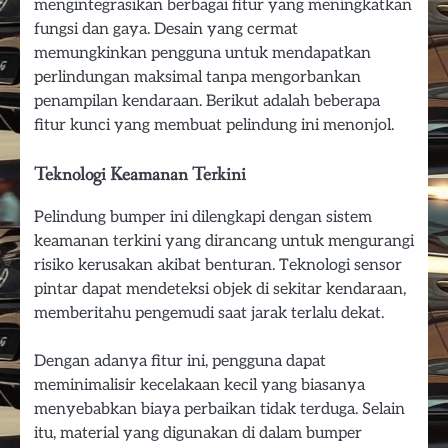
mengintegrasikan berbagai fitur yang meningkatkan
fungsi dan gaya. Desain yang cermat
memungkinkan pengguna untuk mendapatkan
perlindungan maksimal tanpa mengorbankan
penampilan kendaraan. Berikut adalah beberapa
fitur kunci yang membuat pelindung ini menonjol.
Teknologi Keamanan Terkini
Pelindung bumper ini dilengkapi dengan sistem
keamanan terkini yang dirancang untuk mengurangi
risiko kerusakan akibat benturan. Teknologi sensor
pintar dapat mendeteksi objek di sekitar kendaraan,
memberitahu pengemudi saat jarak terlalu dekat.
Dengan adanya fitur ini, pengguna dapat
meminimalisir kecelakaan kecil yang biasanya
menyebabkan biaya perbaikan tidak terduga. Selain
itu, material yang digunakan di dalam bumper