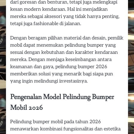
dari goresan dan benturan, tetapi juga melengkapi
kesan modern kendaraan. Hal ini menjadikan
mereka sebagai aksesori yang tidak hanya penting,
tetapi juga fashionable di jalanan.
Dengan beragam pilihan material dan desain, pemilik
mobil dapat menemukan pelindung bumper yang
sesuai dengan kebutuhan dan karakter kendaraan
mereka. Dengan menjaga keseimbangan antara
keamanan dan gaya, pelindung bumper 2026
memberikan solusi yang menarik bagi siapa pun
yang ingin melindungi investasinya.
Pengenalan Model Pelindung Bumper
Mobil 2026
Pelindung bumper mobil pada tahun 2026
menawarkan kombinasi fungsionalitas dan estetika