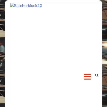
Skip
to
content