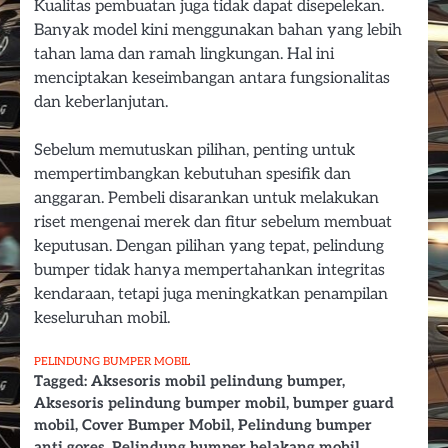
Kualitas pembuatan juga tidak dapat disepelekan.
Banyak model kini menggunakan bahan yang lebih
tahan lama dan ramah lingkungan. Hal ini
menciptakan keseimbangan antara fungsionalitas
dan keberlanjutan.
Sebelum memutuskan pilihan, penting untuk
mempertimbangkan kebutuhan spesifik dan
anggaran. Pembeli disarankan untuk melakukan
riset mengenai merek dan fitur sebelum membuat
keputusan. Dengan pilihan yang tepat, pelindung
bumper tidak hanya mempertahankan integritas
kendaraan, tetapi juga meningkatkan penampilan
keseluruhan mobil.
PELINDUNG BUMPER MOBIL
Tagged:
Aksesoris mobil pelindung bumper
,
Aksesoris pelindung bumper mobil
,
bumper guard
mobil
,
Cover Bumper Mobil
,
Pelindung bumper
anti gores
,
Pelindung bumper belakang mobil
,