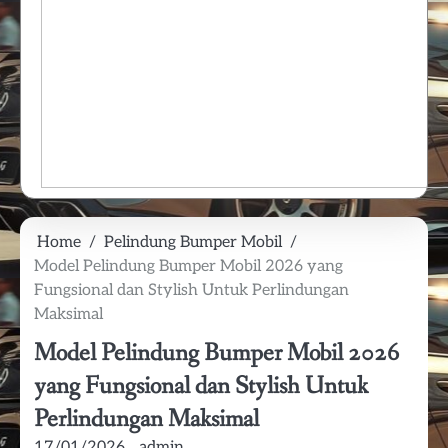
Home
Pelindung Bumper Mobil
Model Pelindung Bumper Mobil 2026 yang
Fungsional dan Stylish Untuk Perlindungan
Maksimal
Model Pelindung Bumper Mobil 2026
yang Fungsional dan Stylish Untuk
Perlindungan Maksimal
17/01/2026
admin