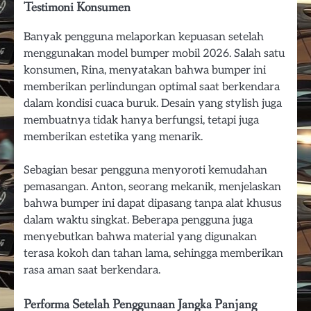
Testimoni Konsumen
Banyak pengguna melaporkan kepuasan setelah
menggunakan model bumper mobil 2026. Salah satu
konsumen, Rina, menyatakan bahwa bumper ini
memberikan perlindungan optimal saat berkendara
dalam kondisi cuaca buruk. Desain yang stylish juga
membuatnya tidak hanya berfungsi, tetapi juga
memberikan estetika yang menarik.
Sebagian besar pengguna menyoroti kemudahan
pemasangan. Anton, seorang mekanik, menjelaskan
bahwa bumper ini dapat dipasang tanpa alat khusus
dalam waktu singkat. Beberapa pengguna juga
menyebutkan bahwa material yang digunakan
terasa kokoh dan tahan lama, sehingga memberikan
rasa aman saat berkendara.
Performa Setelah Penggunaan Jangka Panjang