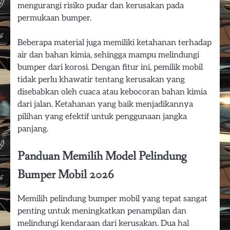
mengurangi risiko pudar dan kerusakan pada
permukaan bumper.
Beberapa material juga memiliki ketahanan terhadap
air dan bahan kimia, sehingga mampu melindungi
bumper dari korosi. Dengan fitur ini, pemilik mobil
tidak perlu khawatir tentang kerusakan yang
disebabkan oleh cuaca atau kebocoran bahan kimia
dari jalan. Ketahanan yang baik menjadikannya
pilihan yang efektif untuk penggunaan jangka
panjang.
Panduan Memilih Model Pelindung
Bumper Mobil 2026
Memilih pelindung bumper mobil yang tepat sangat
penting untuk meningkatkan penampilan dan
melindungi kendaraan dari kerusakan. Dua hal