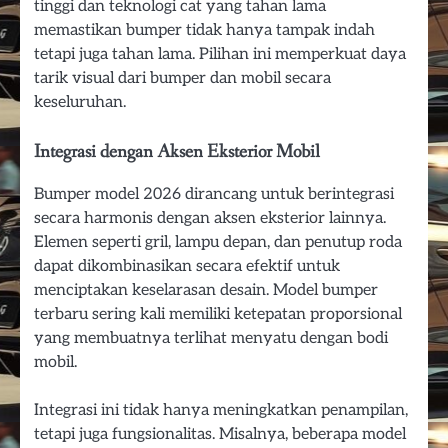
tinggi dan teknologi cat yang tahan lama
memastikan bumper tidak hanya tampak indah
tetapi juga tahan lama. Pilihan ini memperkuat daya
tarik visual dari bumper dan mobil secara
keseluruhan.
Integrasi dengan Aksen Eksterior Mobil
Bumper model 2026 dirancang untuk berintegrasi
secara harmonis dengan aksen eksterior lainnya.
Elemen seperti gril, lampu depan, dan penutup roda
dapat dikombinasikan secara efektif untuk
menciptakan keselarasan desain. Model bumper
terbaru sering kali memiliki ketepatan proporsional
yang membuatnya terlihat menyatu dengan bodi
mobil.
Integrasi ini tidak hanya meningkatkan penampilan,
tetapi juga fungsionalitas. Misalnya, beberapa model