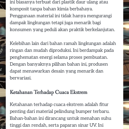
ini biasanya terbuat dari plastik daur ulang atau
komposit tanpa bahan kimia berbahaya.
Penggunaan material ini tidak hanya mengurangi
dampak lingkungan tetapi juga menarik bagi
konsumen yang peduli akan praktik berkelanjutan.
Kelebihan lain dari bahan ramah lingkungan adalah
ringan dan mudah diproduksi. Ini berdampak pada
penghematan energi selama proses pembuatan.
Dengan banyaknya pilihan bahan ini, produsen
dapat menawarkan desain yang menarik dan
bervariasi.
Ketahanan Terhadap Cuaca Ekstrem
Ketahanan terhadap cuaca ekstrem adalah fitur
penting dari material pelindung bumper terbaru.
Bahan-bahan ini dirancang untuk menahan suhu
tinggi dan rendah, serta paparan sinar UV. Ini