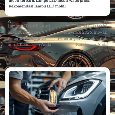
mobil terbaru
,
Lampu LED mobil waterproof
,
Rekomendasi lampu LED mobil
Post
Lampu LED Mobil Anti
Lampu LED Mobil
Silau 2026: Solusi
Universal 2026: Inovasi
navigation
Penerangan Optimal
Penerangan Terbaik untuk
untuk Kendaraan Anda
Kendaraan Anda
Related Posts