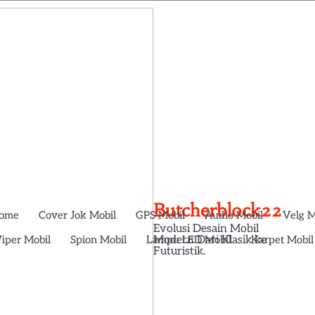
Butcherblock22
ome
Cover Jok Mobil
GPS Mobil
Audio Mobil
Velg M
Evolusi Desain Mobil
iper Mobil
Spion Mobil
Lampu LED Mobil
Karpet Mobil
Modern Dari Klasik ke
Futuristik.