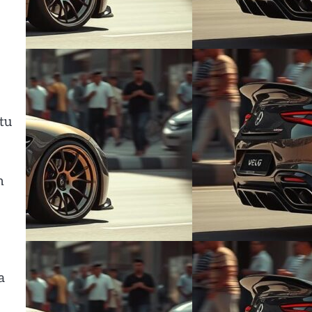
tu
n
a