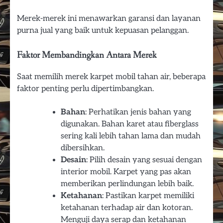
Merek-merek ini menawarkan garansi dan layanan
purna jual yang baik untuk kepuasan pelanggan.
Faktor Membandingkan Antara Merek
Saat memilih merek karpet mobil tahan air, beberapa
faktor penting perlu dipertimbangkan.
Bahan
: Perhatikan jenis bahan yang
digunakan. Bahan karet atau fiberglass
sering kali lebih tahan lama dan mudah
dibersihkan.
Desain
: Pilih desain yang sesuai dengan
interior mobil. Karpet yang pas akan
memberikan perlindungan lebih baik.
Ketahanan
: Pastikan karpet memiliki
ketahanan terhadap air dan kotoran.
Menguji daya serap dan ketahanan