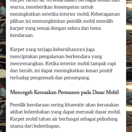
warna, memberikan kesempatan untuk
meningkatkan estetika interior mobil. Keberagaman
pilihan ini memungkinkan pemilik mobil memilih
karpet yang sesuai dengan selera dan tema
kendaraan.
Karpet yang terjaga kebersihannya juga
menciptakan pengalaman berkendara yang
menyenangkan. Ketika interior mobil tampak rapi
dan bersih, ini dapat meningkatkan kesan positif
terhadap pengemudi dan penumpang.
Mencegah Kerusakan Permanen pada Dasar Mobil
Pemilik kendaraan sering khawatir akan kerusakan
akibat kelembaban yang dapat merusak dasar mobil.
Karpet mobil tahan air berfungsi sebagai pelindung
utama dari kelembapan.