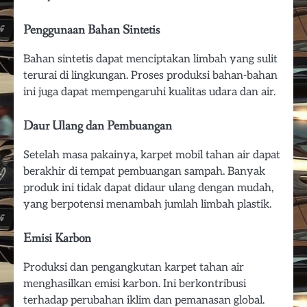
Penggunaan Bahan Sintetis
Bahan sintetis dapat menciptakan limbah yang sulit
terurai di lingkungan. Proses produksi bahan-bahan
ini juga dapat mempengaruhi kualitas udara dan air.
Daur Ulang dan Pembuangan
Setelah masa pakainya, karpet mobil tahan air dapat
berakhir di tempat pembuangan sampah. Banyak
produk ini tidak dapat didaur ulang dengan mudah,
yang berpotensi menambah jumlah limbah plastik.
Emisi Karbon
Produksi dan pengangkutan karpet tahan air
menghasilkan emisi karbon. Ini berkontribusi
terhadap perubahan iklim dan pemanasan global.