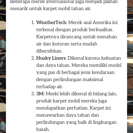
Beberapa merek internasional juga menjadi pilihan
menarik untuk karpet mobil tahan air.
WeatherTech
: Merek asal Amerika ini
terkenal dengan produk berkualitas.
Karpetnya dirancang untuk menahan
air dan kotoran serta mudah
dibersihkan.
Husky Liners
: Dikenal karena kekuatan
dan daya tahan. Mereka memiliki model
yang pas di berbagai jenis kendaraan
dengan perlindungan maksimal
terhadap air.
3M
: Meski lebih dikenal di bidang lain,
produk karpet mobil mereka juga
mendapatkan perhatian. Karpet ini
menawarkan daya tahan dan
perlindungan yang baik di lingkungan
basah.