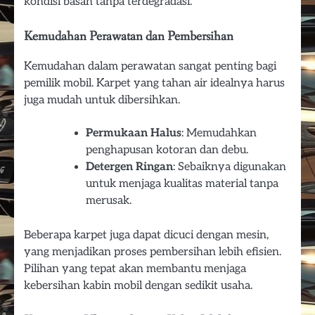
kondisi basah tanpa terdegradasi.
Kemudahan Perawatan dan Pembersihan
Kemudahan dalam perawatan sangat penting bagi
pemilik mobil. Karpet yang tahan air idealnya harus
juga mudah untuk dibersihkan.
Permukaan Halus
: Memudahkan
penghapusan kotoran dan debu.
Detergen Ringan
: Sebaiknya digunakan
untuk menjaga kualitas material tanpa
merusak.
Beberapa karpet juga dapat dicuci dengan mesin,
yang menjadikan proses pembersihan lebih efisien.
Pilihan yang tepat akan membantu menjaga
kebersihan kabin mobil dengan sedikit usaha.