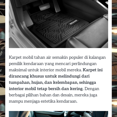
Karpet mobil tahan air semakin populer di kalangan
pemilik kendaraan yang mencari perlindungan
maksimal untuk interior mobil mereka.
Karpet ini
dirancang khusus untuk melindungi dari
tumpahan, hujan, dan kelembapan, sehingga
interior mobil tetap bersih dan kering.
Dengan
berbagai pilihan bahan dan desain, mereka juga
mampu menjaga estetika kendaraan.