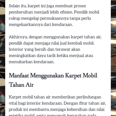
Selain itu, karpet ini juga membuat proses
pembersihan menjadi lebih efisien. Pemilik mobil
cukup mengelap permukaannya tanpa perlu
mengeluarkannya dari kendaraan.
Akhirnya, dengan menggunakan karpet tahan air,
pemilik dapat menjaga nilai jual kembali mobil.
Interior yang bersih dan terawat akan
meningkatkan daya tarik ketika menjual atau
menukarkan kendaraan.
Manfaat Menggunakan Karpet Mobil
Tahan Air
Karpet mobil tahan air memberikan perlindungan
vital bagi interior kendaraan. Dengan fitur tahan air,
produk ini membantu menjaga kebersihan dan nilai
estetika mobil, serta mencegah kerusakan pada