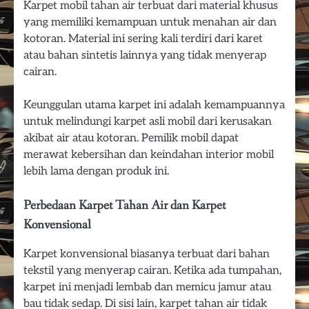
Karpet mobil tahan air terbuat dari material khusus
yang memiliki kemampuan untuk menahan air dan
kotoran. Material ini sering kali terdiri dari karet
atau bahan sintetis lainnya yang tidak menyerap
cairan.
Keunggulan utama karpet ini adalah kemampuannya
untuk melindungi karpet asli mobil dari kerusakan
akibat air atau kotoran. Pemilik mobil dapat
merawat kebersihan dan keindahan interior mobil
lebih lama dengan produk ini.
Perbedaan Karpet Tahan Air dan Karpet
Konvensional
Karpet konvensional biasanya terbuat dari bahan
tekstil yang menyerap cairan. Ketika ada tumpahan,
karpet ini menjadi lembab dan memicu jamur atau
bau tidak sedap. Di sisi lain, karpet tahan air tidak