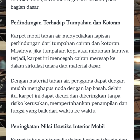
bagian dasar.
Perlindungan Terhadap Tumpahan dan Kotoran
Karpet mobil tahan air menyediakan lapisan
perlindungan dari tumpahan cairan dan kotoran.
Misalnya, jika tumpahan kopi atau minuman lainnya
terjadi, karpet ini mencegah cairan meresap ke
dalam sirkulasi udara dan material dasar.
Dengan material tahan air, pengguna dapat dengan
mudah menghapus noda dengan lap basah. Selain
itu, karpet ini dapat dicuci dan dikeringkan tanpa
risiko kerusakan, mempertahankan penampilan dan
fungsi yang baik dari waktu ke waktu.
Peningkatan Nilai Estetika Interior Mobil
Karpet tahun air tersedia dalam berbagai desain dan