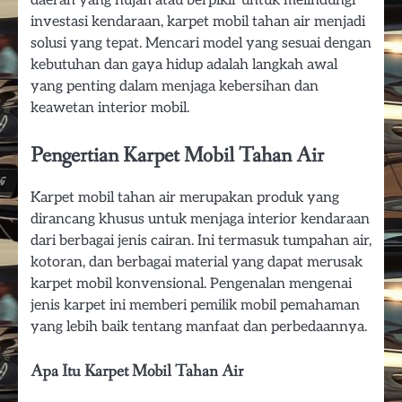
investasi kendaraan, karpet mobil tahan air menjadi
solusi yang tepat. Mencari model yang sesuai dengan
kebutuhan dan gaya hidup adalah langkah awal
yang penting dalam menjaga kebersihan dan
keawetan interior mobil.
Pengertian Karpet Mobil Tahan Air
Karpet mobil tahan air merupakan produk yang
dirancang khusus untuk menjaga interior kendaraan
dari berbagai jenis cairan. Ini termasuk tumpahan air,
kotoran, dan berbagai material yang dapat merusak
karpet mobil konvensional. Pengenalan mengenai
jenis karpet ini memberi pemilik mobil pemahaman
yang lebih baik tentang manfaat dan perbedaannya.
Apa Itu Karpet Mobil Tahan Air