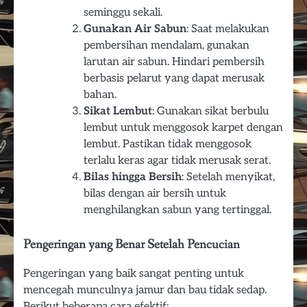
seminggu sekali.
Gunakan Air Sabun
: Saat melakukan
pembersihan mendalam, gunakan
larutan air sabun. Hindari pembersih
berbasis pelarut yang dapat merusak
bahan.
Sikat Lembut
: Gunakan sikat berbulu
lembut untuk menggosok karpet dengan
lembut. Pastikan tidak menggosok
terlalu keras agar tidak merusak serat.
Bilas hingga Bersih
: Setelah menyikat,
bilas dengan air bersih untuk
menghilangkan sabun yang tertinggal.
Pengeringan yang Benar Setelah Pencucian
Pengeringan yang baik sangat penting untuk
mencegah munculnya jamur dan bau tidak sedap.
Berikut beberapa cara efektif: