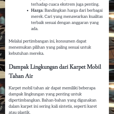
terhadap cuaca ekstrem juga penting.
Harga
: Bandingkan harga dari berbagai
merek. Cari yang menawarkan kualitas
terbaik sesuai dengan anggaran yang
ada.
Melalui pertimbangan ini, konsumen dapat
menemukan pilihan yang paling sesuai untuk
kebutuhan mereka.
Dampak Lingkungan dari Karpet Mobil
Tahan Air
Karpet mobil tahan air dapat memiliki beberapa
dampak lingkungan yang penting untuk
dipertimbangkan. Bahan-bahan yang digunakan
dalam karpet ini sering kali sintetis, seperti karet
atau plastik.