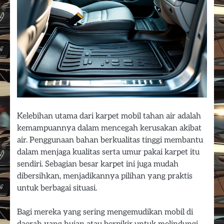
Kelebihan utama dari karpet mobil tahan air adalah
kemampuannya dalam mencegah kerusakan akibat
air. Penggunaan bahan berkualitas tinggi membantu
dalam menjaga kualitas serta umur pakai karpet itu
sendiri. Sebagian besar karpet ini juga mudah
dibersihkan, menjadikannya pilihan yang praktis
untuk berbagai situasi.
Bagi mereka yang sering mengemudikan mobil di
daerah yang hujan atau berpikir untuk melindungi