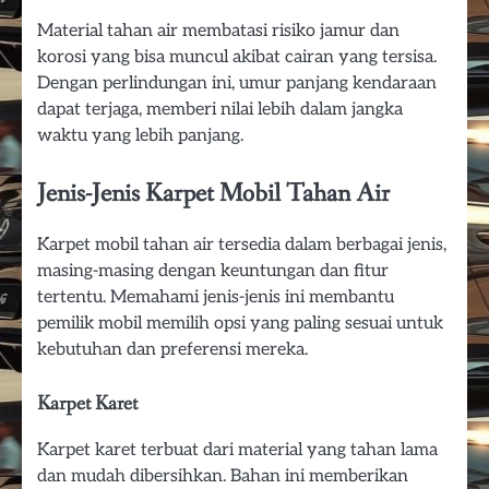
Material tahan air membatasi risiko jamur dan
korosi yang bisa muncul akibat cairan yang tersisa.
Dengan perlindungan ini, umur panjang kendaraan
dapat terjaga, memberi nilai lebih dalam jangka
waktu yang lebih panjang.
Jenis-Jenis Karpet Mobil Tahan Air
Karpet mobil tahan air tersedia dalam berbagai jenis,
masing-masing dengan keuntungan dan fitur
tertentu. Memahami jenis-jenis ini membantu
pemilik mobil memilih opsi yang paling sesuai untuk
kebutuhan dan preferensi mereka.
Karpet Karet
Karpet karet terbuat dari material yang tahan lama
dan mudah dibersihkan. Bahan ini memberikan