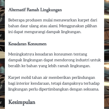
Alternatif Ramah Lingkungan
Beberapa produsen mulai menawarkan karpet dari
bahan daur ulang atau alami. Menggunakan pilihan
ini dapat mengurangi dampak lingkungan.
Kesadaran Konsumen
Meningkatnya kesadaran konsumen tentang
dampak lingkungan dapat mendorong industri untuk
beralih ke bahan yang lebih ramah lingkungan.
Karpet mobil tahan air memberikan perlindungan
bagi interior kendaraan, tetapi dampaknya terhadap
lingkungan perlu dipertimbangkan dengan seksama.
Kesimpulan