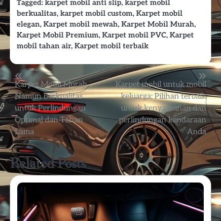
Tagged:
karpet mobil anti slip
,
karpet mobil
berkualitas
,
karpet mobil custom
,
Karpet mobil
elegan
,
Karpet mobil mewah
,
Karpet Mobil Murah
,
Karpet Mobil Premium
,
Karpet mobil PVC
,
Karpet
mobil tahan air
,
Karpet mobil terbaik
Post
Karpet Mobil Murah
Karpet mobil untuk mobil
Namun Berkualitas
keluarga: Pilihan terbaik
navigation
untuk Perlindungan
untuk kenyamanan dan
Optimal dan Tahan
perlindungan kendaraan
Lama
Anda
Related Posts