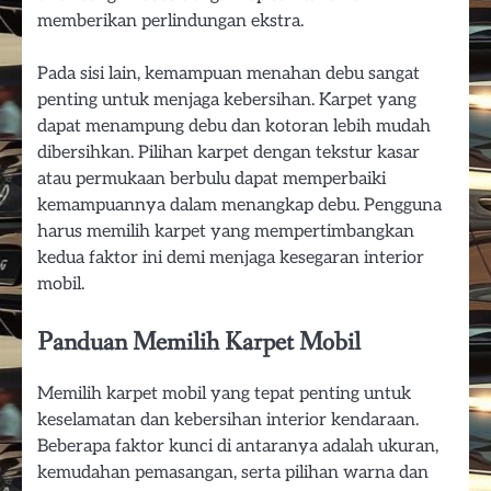
memberikan perlindungan ekstra.
Pada sisi lain, kemampuan menahan debu sangat
penting untuk menjaga kebersihan. Karpet yang
dapat menampung debu dan kotoran lebih mudah
dibersihkan. Pilihan karpet dengan tekstur kasar
atau permukaan berbulu dapat memperbaiki
kemampuannya dalam menangkap debu. Pengguna
harus memilih karpet yang mempertimbangkan
kedua faktor ini demi menjaga kesegaran interior
mobil.
Panduan Memilih Karpet Mobil
Memilih karpet mobil yang tepat penting untuk
keselamatan dan kebersihan interior kendaraan.
Beberapa faktor kunci di antaranya adalah ukuran,
kemudahan pemasangan, serta pilihan warna dan