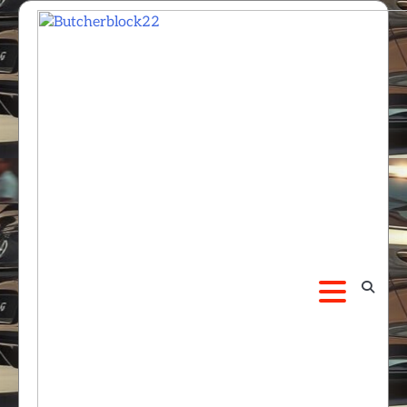
Skip
to
content