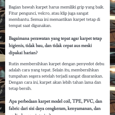
Bagian bawah karpet harus memiliki grip yang baik.
Fitur pengunci, velcro, atau klip juga sangat
membantu. Semua ini memastikan karpet tetap di
tempat saat digunakan.
Bagaimana perawatan yang tepat agar karpet tetap
higienis, tidak bau, dan tidak cepat aus meski
dipakai harian?
Rutin membersihkan karpet dengan penyedot debu
adalah cara yang tepat. Selain itu, membersihkan
tumpahan segera setelah terjadi sangat disarankan.
Dengan cara ini, karpet akan lebih tahan lama dan
tetap bersih.
Apa perbedaan karpet model coil, TPE, PVC, dan
fabric dari sisi daya cengkeram, kenyamanan, dan