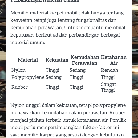
Perbandingan Material Umum
Memilih material karpet mobil tidak hanya tentang
keawetan tetapi juga tentang fungsionalitas dan
kemudahan perawatan. Untuk membantu membuat
keputusan, berikut adalah perbandingan berbagai
material umum:
Kemudahan
Ketahanan
Material
Kekuatan
Perawatan
Air
Nylon
Tinggi
Sedang
Rendah
Polypropylene
Sedang
Tinggi
Tinggi
Sangat
Rubber
Tinggi
Tinggi
Tinggi
Nylon unggul dalam kekuatan, tetapi polypropylene
menawarkan kemudahan dalam perawatan. Rubber
menjadi pilihan terbaik untuk ketahanan air. Pemilik
mobil perlu mempertimbangkan faktor-faktor ini
saat memilih karpet yang sesuai dengan kebutuhan