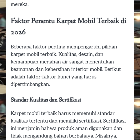
mereka.
Faktor Penentu Karpet Mobil Terbaik di
2026
Beberapa faktor penting mempengaruhi pilihan
karpet mobil terbaik. Kualitas, desain, dan
kemampuan menahan air sangat menentukan
keamanan dan kebersihan interior mobil. Berikut
adalah faktor-faktor kunci yang harus
dipertimbangkan.
Standar Kualitas dan Sertifikasi
Karpet mobil terbaik harus memenuhi standar
kualitas tertentu dan memiliki sertifikasi. Sertifikasi
ini menjamin bahwa produk aman digunakan dan
tidak mengandung bahan berbahaya. Misalnya,