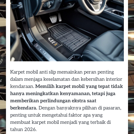
Karpet mobil anti slip memainkan peran penting
dalam menjaga keselamatan dan kebersihan interior
kendaraan.
Memilih karpet mobil yang tepat tidak
hanya meningkatkan kenyamanan, tetapi juga
memberikan perlindungan ekstra saat
berkendara.
Dengan banyaknya pilihan di pasaran,
penting untuk mengetahui faktor apa yang
membuat karpet mobil menjadi yang terbaik di
tahun 2026.