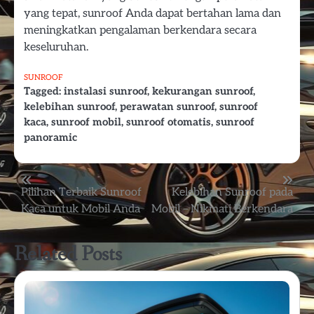
yang tepat, sunroof Anda dapat bertahan lama dan
meningkatkan pengalaman berkendara secara
keseluruhan.
SUNROOF
Tagged:
instalasi sunroof
,
kekurangan sunroof
,
kelebihan sunroof
,
perawatan sunroof
,
sunroof
kaca
,
sunroof mobil
,
sunroof otomatis
,
sunroof
panoramic
Post
Pilihan Terbaik Sunroof
Kelebihan Sunroof pada
Kaca untuk Mobil Anda
Mobil – Nikmati Berkendara
navigation
Related Posts