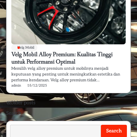
Velg Mobil
Velg Mobil Alloy Premium: Kualitas Tinggi
untuk Performansi Optimal
Memilih velg alloy premium untuk mobilnya menjadi
keputusan yang penting untuk meningkatkan estetika dan
performa kendaraan. Velg alloy premium tidak…
admin
15/12/2025
Posts
Older posts
Search
navigation
Search