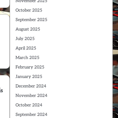
November 2025
October 2025
September 2025
August 2025
July 2025
April 2025
March 2025
February 2025
January 2025
December 2024
is
November 2024
October 2024
September 2024