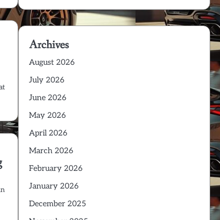
Archives
August 2026
July 2026
at
June 2026
May 2026
April 2026
March 2026
g
February 2026
January 2026
in
December 2025