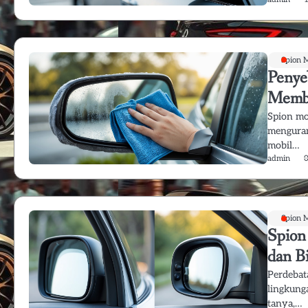
Spion 
Penye
Membe
Spion mo
menguran
mobil…
admin
Spion 
Spion
dan B
Perdebat
lingkung
tanya,…