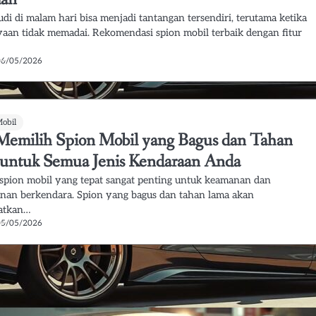
i di malam hari bisa menjadi tantangan tersendiri, terutama ketika
aan tidak memadai. Rekomendasi spion mobil terbaik dengan fitur
06/05/2026
Mobil
Memilih Spion Mobil yang Bagus dan Tahan
untuk Semua Jenis Kendaraan Anda
spion mobil yang tepat sangat penting untuk keamanan dan
an berkendara. Spion yang bagus dan tahan lama akan
atkan…
05/05/2026