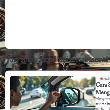
Tag:
spion mobil universal semua 
Spion 
Cara 
Mengu
Mengemud
sekitar 
admin