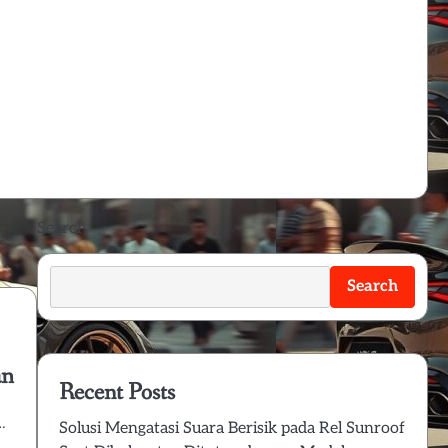
Search
Search
an
Recent Posts
…
Solusi Mengatasi Suara Berisik pada Rel Sunroof