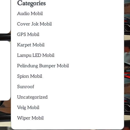
Categories
Audio Mobil
Cover Jok Mobil
GPS Mobil
Karpet Mobil
Lampu LED Mobil
Pelindung Bumper Mobil
Spion Mobil
Sunroof
Uncategorized
Velg Mobil
Wiper Mobil