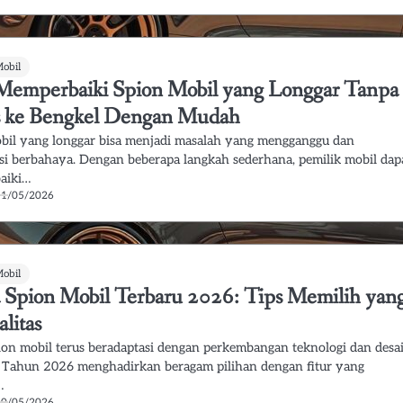
Mobil
Memperbaiki Spion Mobil yang Longgar Tanpa
 ke Bengkel Dengan Mudah
bil yang longgar bisa menjadi masalah yang mengganggu dan
si berbahaya. Dengan beberapa langkah sederhana, pemilik mobil dap
aiki…
11/05/2026
Mobil
 Spion Mobil Terbaru 2026: Tips Memilih yan
litas
ion mobil terus beradaptasi dengan perkembangan teknologi dan desa
. Tahun 2026 menghadirkan beragam pilihan dengan fitur yang
…
10/05/2026