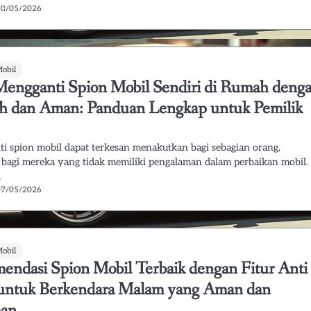
08/05/2026
Mobil
Mengganti Spion Mobil Sendiri di Rumah deng
 dan Aman: Panduan Lengkap untuk Pemilik
i spion mobil dapat terkesan menakutkan bagi sebagian orang,
 bagi mereka yang tidak memiliki pengalaman dalam perbaikan mobil.
…
07/05/2026
Mobil
endasi Spion Mobil Terbaik dengan Fitur Anti
 untuk Berkendara Malam yang Aman dan
an