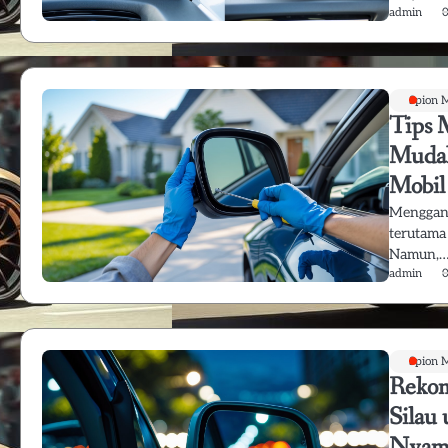
admin
Spion 
Tips 
Mudah
Mobil
Menggant
terutama
Namun,
admin
Spion 
Rekom
Silau
Nyam