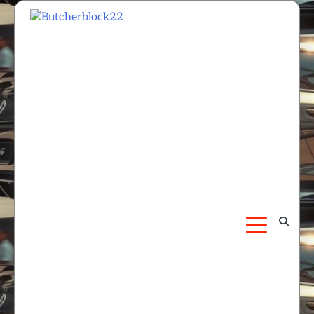
Skip
to
content