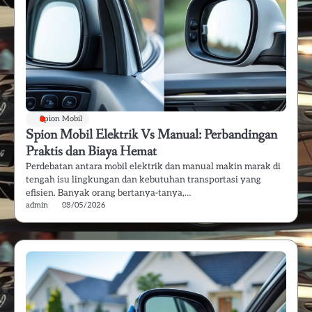
Spion Mobil
Spion Mobil Elektrik Vs Manual: Perbandingan
Praktis dan Biaya Hemat
Perdebatan antara mobil elektrik dan manual makin marak di
tengah isu lingkungan dan kebutuhan transportasi yang
efisien. Banyak orang bertanya-tanya,…
admin
08/05/2026