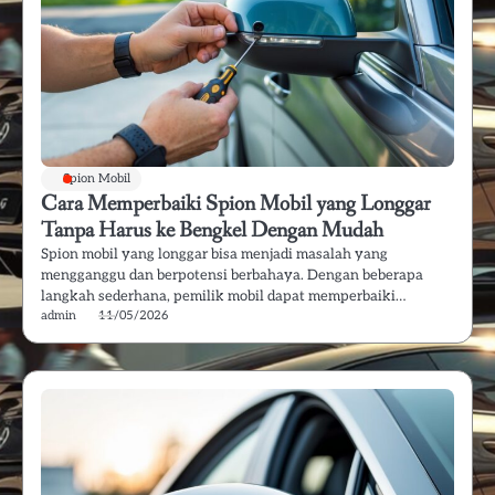
Spion Mobil
Cara Memperbaiki Spion Mobil yang Longgar
Tanpa Harus ke Bengkel Dengan Mudah
Spion mobil yang longgar bisa menjadi masalah yang
mengganggu dan berpotensi berbahaya. Dengan beberapa
langkah sederhana, pemilik mobil dapat memperbaiki…
admin
11/05/2026