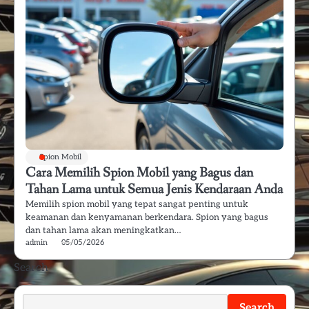
Spion Mobil
Cara Memilih Spion Mobil yang Bagus dan
Tahan Lama untuk Semua Jenis Kendaraan Anda
Memilih spion mobil yang tepat sangat penting untuk
keamanan dan kenyamanan berkendara. Spion yang bagus
dan tahan lama akan meningkatkan…
admin
05/05/2026
Search
Search