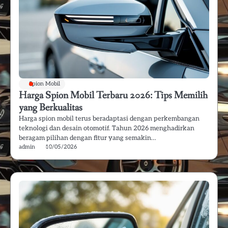
Spion Mobil
Harga Spion Mobil Terbaru 2026: Tips Memilih
yang Berkualitas
Harga spion mobil terus beradaptasi dengan perkembangan
teknologi dan desain otomotif. Tahun 2026 menghadirkan
beragam pilihan dengan fitur yang semakin…
admin
10/05/2026