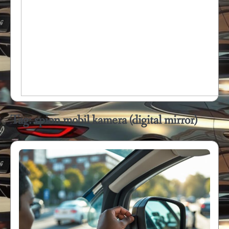
Tag:
spion mobil kamera (digital mirror)