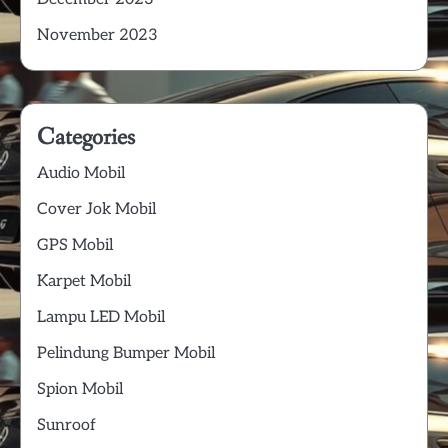
November 2023
Categories
Audio Mobil
Cover Jok Mobil
GPS Mobil
Karpet Mobil
Lampu LED Mobil
Pelindung Bumper Mobil
Spion Mobil
Sunroof