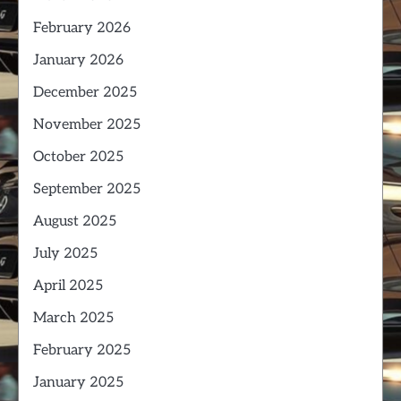
February 2026
January 2026
December 2025
November 2025
October 2025
September 2025
August 2025
July 2025
April 2025
March 2025
February 2025
January 2025