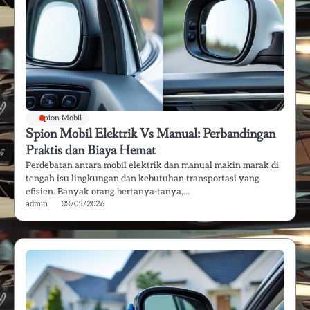
Spion Mobil
Spion Mobil Elektrik Vs Manual: Perbandingan
Praktis dan Biaya Hemat
Perdebatan antara mobil elektrik dan manual makin marak di
tengah isu lingkungan dan kebutuhan transportasi yang
efisien. Banyak orang bertanya-tanya,…
admin
08/05/2026