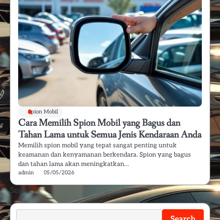
Spion Mobil
Cara Memilih Spion Mobil yang Bagus dan
Tahan Lama untuk Semua Jenis Kendaraan Anda
Memilih spion mobil yang tepat sangat penting untuk
keamanan dan kenyamanan berkendara. Spion yang bagus
dan tahan lama akan meningkatkan…
admin
05/05/2026
Search
Search