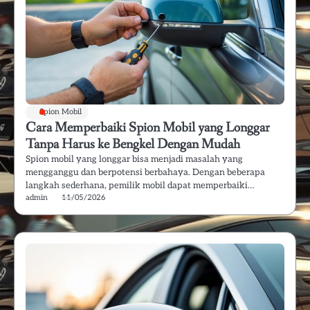
Spion Mobil
Cara Memperbaiki Spion Mobil yang Longgar
Tanpa Harus ke Bengkel Dengan Mudah
Spion mobil yang longgar bisa menjadi masalah yang
mengganggu dan berpotensi berbahaya. Dengan beberapa
langkah sederhana, pemilik mobil dapat memperbaiki…
admin
11/05/2026