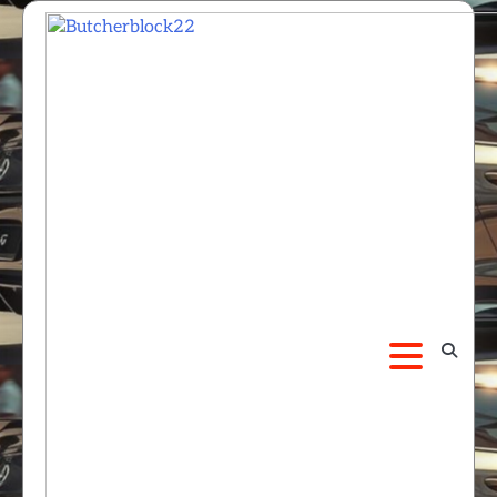
Skip
to
content