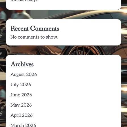
Recent Comments
No comments to show.
Archives
August 2026
July 2026
June 2026
May 2026
April 2026
March 2026