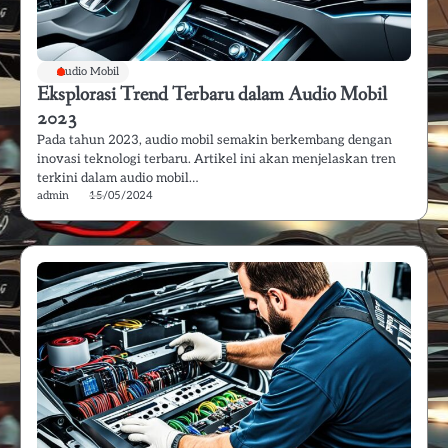
Audio Mobil
Eksplorasi Trend Terbaru dalam Audio Mobil
2023
Pada tahun 2023, audio mobil semakin berkembang dengan
inovasi teknologi terbaru. Artikel ini akan menjelaskan tren
terkini dalam audio mobil…
admin
15/05/2024