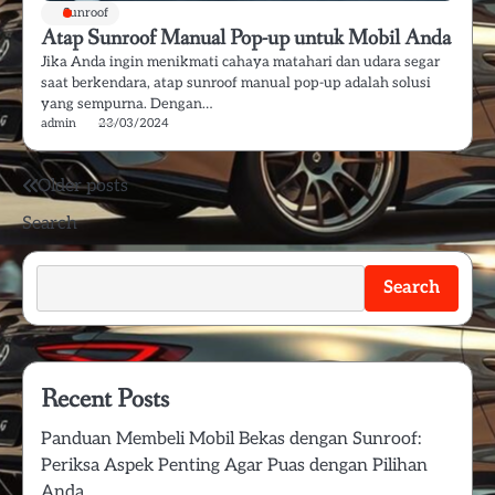
Sunroof
Atap Sunroof Manual Pop-up untuk Mobil Anda
Jika Anda ingin menikmati cahaya matahari dan udara segar
saat berkendara, atap sunroof manual pop-up adalah solusi
yang sempurna. Dengan…
admin
23/03/2024
Posts
Older posts
Search
navigation
Search
Recent Posts
Panduan Membeli Mobil Bekas dengan Sunroof:
Periksa Aspek Penting Agar Puas dengan Pilihan
Anda