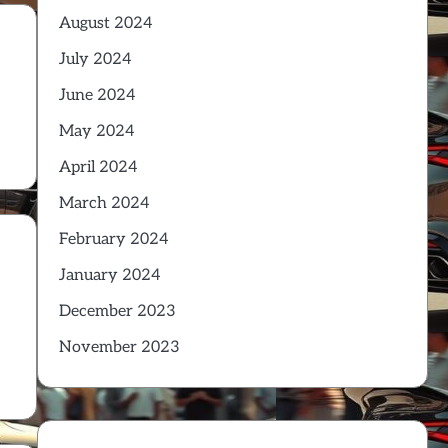
August 2024
July 2024
June 2024
May 2024
April 2024
March 2024
February 2024
January 2024
December 2023
November 2023