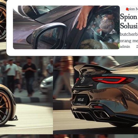
Spion 
Spion
Solus
butcherb
orang me
admin