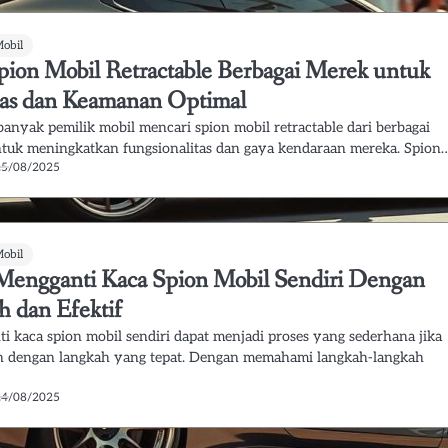
Mobil
Spion Mobil Retractable Berbagai Merek untuk
tas dan Keamanan Optimal
 banyak pemilik mobil mencari spion mobil retractable dari berbagai
tuk meningkatkan fungsionalitas dan gaya kendaraan mereka. Spion
25/08/2025
Mobil
Mengganti Kaca Spion Mobil Sendiri Dengan
 dan Efektif
i kaca spion mobil sendiri dapat menjadi proses yang sederhana jika
n dengan langkah yang tepat. Dengan memahami langkah-langkah
24/08/2025