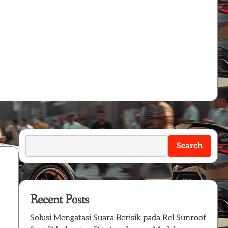
Search
Search
Recent Posts
Solusi Mengatasi Suara Berisik pada Rel Sunroof