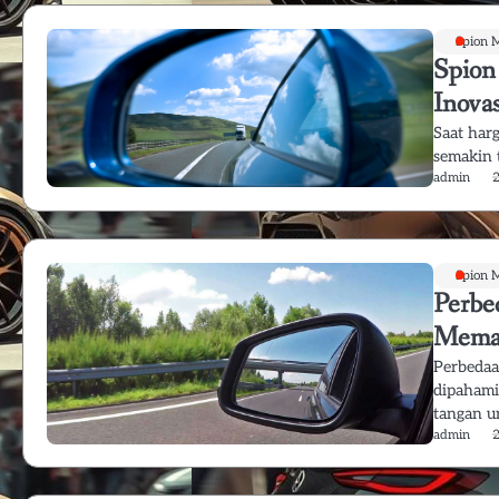
Spion 
Spion
Inova
Saat har
semakin 
admin
Spion 
Perbe
Memah
Perbedaa
dipahami
tangan 
admin