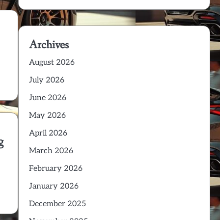
Archives
August 2026
July 2026
June 2026
May 2026
April 2026
g
March 2026
February 2026
January 2026
December 2025