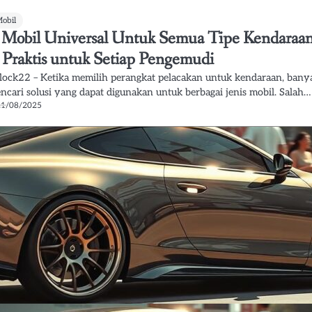
Mobil
 Mobil Universal Untuk Semua Tipe Kendaraa
i Praktis untuk Setiap Pengemudi
lock22 – Ketika memilih perangkat pelacakan untuk kendaraan, bany
ncari solusi yang dapat digunakan untuk berbagai jenis mobil. Salah…
21/08/2025