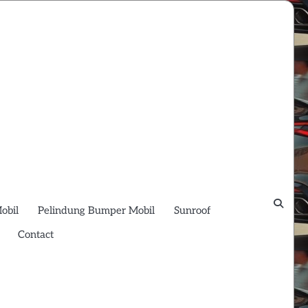
obil
Pelindung Bumper Mobil
Sunroof
Contact