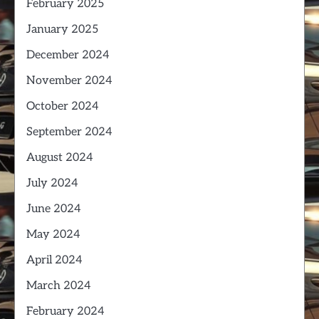
February 2025
January 2025
December 2024
November 2024
October 2024
September 2024
August 2024
July 2024
June 2024
May 2024
April 2024
March 2024
February 2024