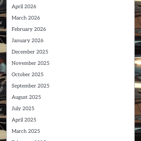
April 2026
March 2026
February 2026
January 2026
December 2025
November 2025
October 2025
September 2025
August 2025
July 2025
April 2025
March 2025