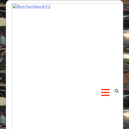
Skip
to
content