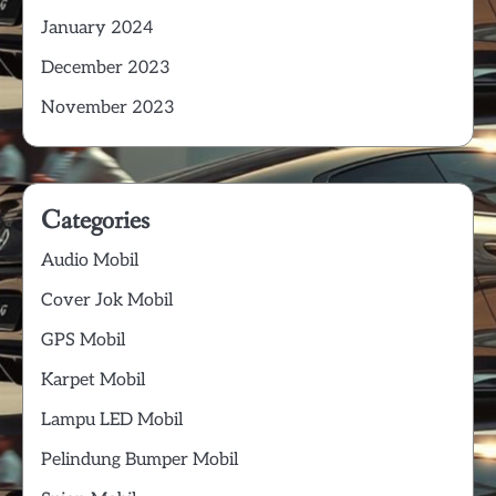
January 2024
December 2023
November 2023
Categories
Audio Mobil
Cover Jok Mobil
GPS Mobil
Karpet Mobil
Lampu LED Mobil
Pelindung Bumper Mobil