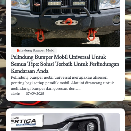
Pelindung Bumper Mobil
Pelindung Bumper Mobil Universal Untuk
Semua Tipe: Solusi Terbaik Untuk Perlindungan
Kendaraan Anda
Pelindung bumper mobil universal merupakan aksesori
penting bagi setiap pemilik mobil. Alat ini dirancang untuk
melindungi bumper dari goresan, dent,…
admin
07/09/2025