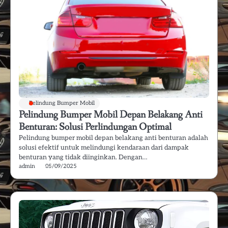
Pelindung Bumper Mobil
Pelindung Bumper Mobil Depan Belakang Anti
Benturan: Solusi Perlindungan Optimal
Pelindung bumper mobil depan belakang anti benturan adalah
solusi efektif untuk melindungi kendaraan dari dampak
benturan yang tidak diinginkan. Dengan…
admin
05/09/2025