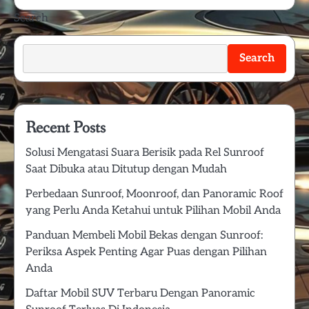
Search
Search
Recent Posts
Solusi Mengatasi Suara Berisik pada Rel Sunroof
Saat Dibuka atau Ditutup dengan Mudah
Perbedaan Sunroof, Moonroof, dan Panoramic Roof
yang Perlu Anda Ketahui untuk Pilihan Mobil Anda
Panduan Membeli Mobil Bekas dengan Sunroof:
Periksa Aspek Penting Agar Puas dengan Pilihan
Anda
Daftar Mobil SUV Terbaru Dengan Panoramic